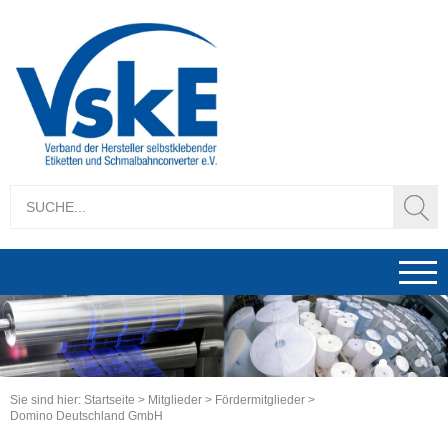
1
2
3
Sie sind hier:
Startseite
>
Mitglieder
>
Fördermitglieder
>
Domino Deutschland GmbH