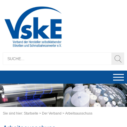
1
2
3
Sie sind hier:
Startseite
>
Der Verband
>
Arbeitsausschuss