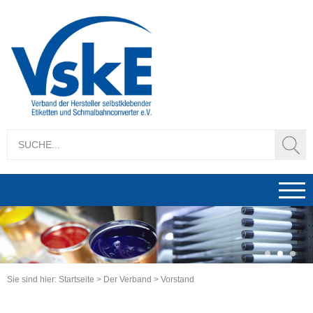
1
2
3
Sie sind hier:
Startseite
>
Der Verband
>
Vorstand