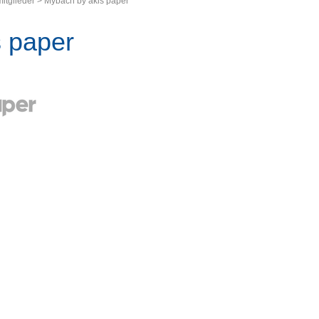
itglieder
>
Mybach by akis paper
 paper