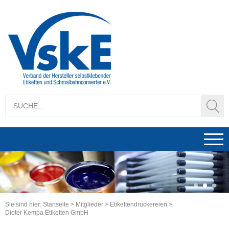
1
2
3
Sie sind hier:
Startseite
>
Mitglieder
>
Etikettendruckereien
>
Dieter Kempa Etiketten GmbH