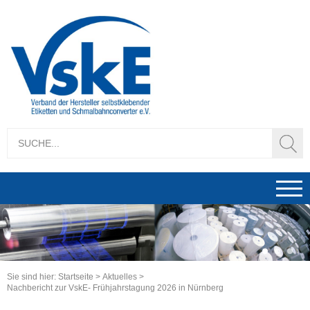
1
2
3
Sie sind hier:
Startseite
>
Aktuelles
>
Nachbericht zur VskE- Frühjahrstagung 2026 in Nürnberg