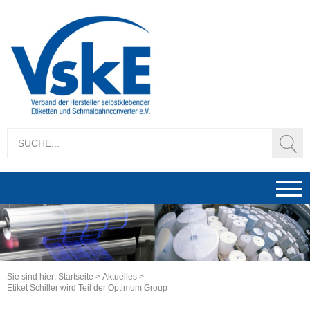
1
2
3
Sie sind hier:
Startseite
>
Aktuelles
>
Etiket Schiller wird Teil der Optimum Group