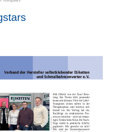
l Youngstars
gstars