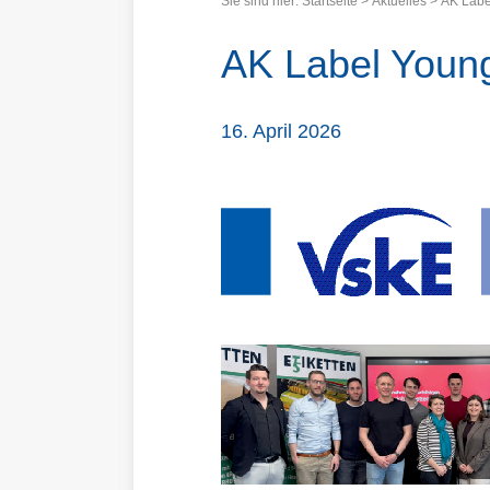
Sie sind hier:
Startseite
>
Aktuelles
>
AK Labe
AK Label Youn
16. April 2026