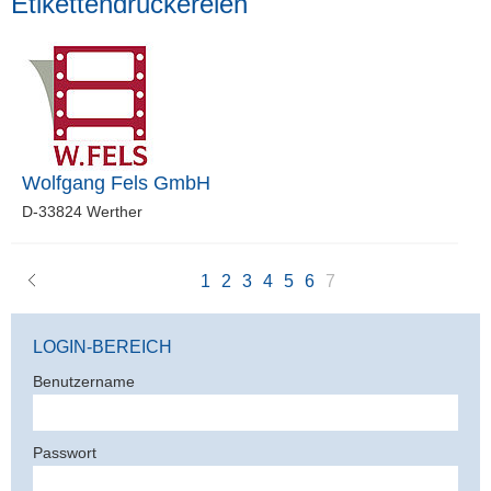
Etikettendruckereien
Wolfgang Fels GmbH
D-33824 Werther
vorherige
1
2
3
4
5
6
7
LOGIN-BEREICH
Benutzername
Passwort