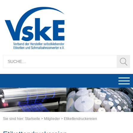
1
2
3
Sie sind hier:
Startseite
>
Mitglieder
>
Etikettendruckereien