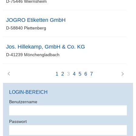
D-75446 Wiernsheim
JOGRO Etiketten GmbH
D-58840 Plettenberg
Jos. Hillekamp, GmbH & Co. KG
D-41239 Mönchengladbach
vorherige
1
2
3
4
5
6
7
nächste
LOGIN-BEREICH
Benutzername
Passwort