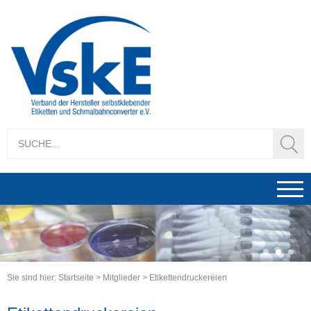
1
2
3
Sie sind hier:
Startseite
>
Mitglieder
>
Etikettendruckereien